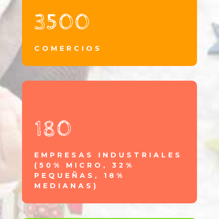
3500
COMERCIOS
180
EMPRESAS INDUSTRIALES
(50% MICRO, 32%
PEQUEÑAS, 18%
MEDIANAS)